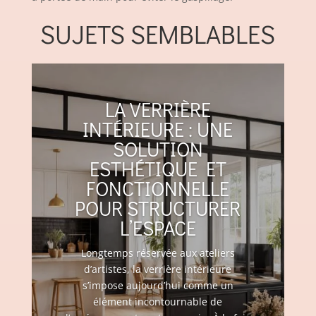
SUJETS SEMBLABLES
LA VERRIÈRE
INTÉRIEURE : UNE
SOLUTION
ESTHÉTIQUE ET
FONCTIONNELLE
POUR STRUCTURER
L’ESPACE
Longtemps réservée aux ateliers
d’artistes, la verrière intérieure
s’impose aujourd’hui comme un
élément incontournable de