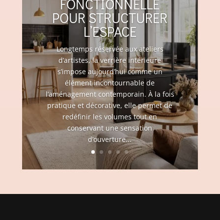
FONCTIONNELLE
POUR STRUCTURER
L’ESPACE
Longtemps réservée aux ateliers
d’artistes, la verrière intérieure
s’impose aujourd’hui comme un
élément incontournable de
l’aménagement contemporain. À la fois
pratique et décorative, elle permet de
redéfinir les volumes tout en
conservant une sensation
d’ouverture...