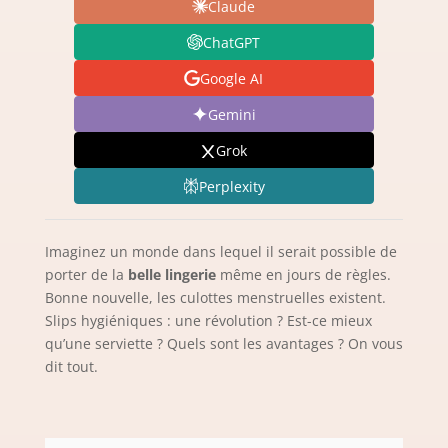
Claude
ChatGPT
Google AI
Gemini
Grok
Perplexity
Imaginez un monde dans lequel il serait possible de
porter de la
belle lingerie
même en jours de règles.
Bonne nouvelle, les culottes menstruelles existent.
Slips hygiéniques : une révolution ? Est-ce mieux
qu’une serviette ? Quels sont les avantages ? On vous
dit tout.