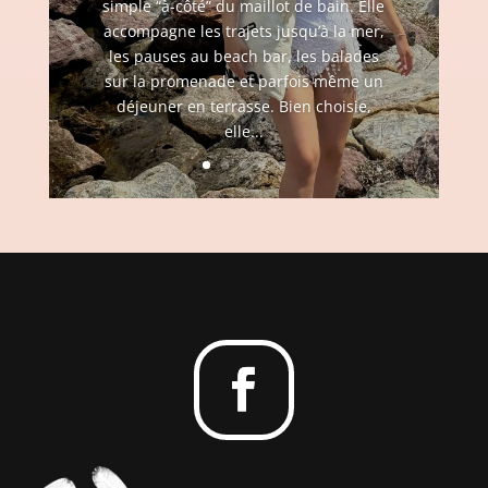
simple “à-côté” du maillot de bain. Elle
accompagne les trajets jusqu’à la mer,
les pauses au beach bar, les balades
sur la promenade et parfois même un
déjeuner en terrasse. Bien choisie,
elle...