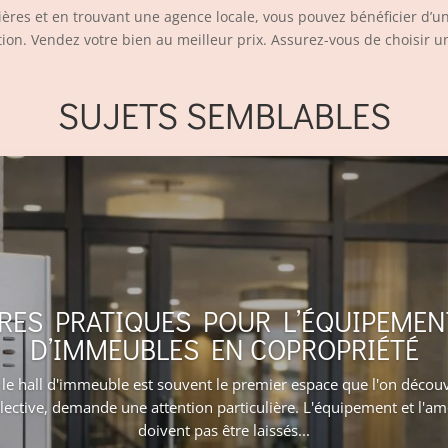
ières et en trouvant une agence locale, vous pouvez bénéficier d’
tion. Vendez votre bien au meilleur prix. Assurez-vous de choisir 
SUJETS SEMBLABLES
URES PRATIQUES POUR L’ÉQUIPEMEN
D’IMMEUBLES EN COPROPRIÉTÉ
le hall d'immeuble est souvent le premier espace que l'on découv
llective, demande une attention particulière. L'équipement et l'a
doivent pas être laissés...