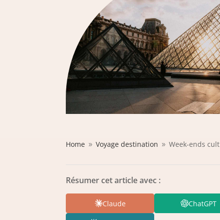
Home
Voyage destination
Week-ends cult
9
9
Résumer cet article avec :
Claude
ChatGPT