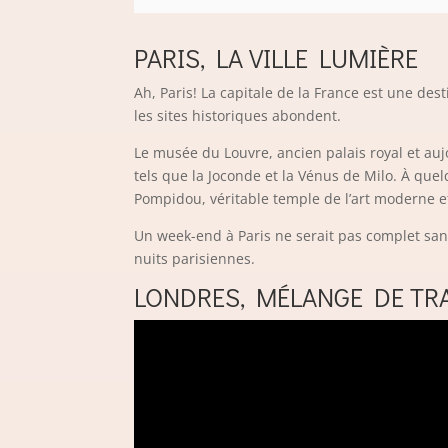
PARIS, LA VILLE LUMIÈRE
Ah, Paris! La capitale de la France est une des
les sites historiques abondent.
Le musée du Louvre, ancien palais royal et auj
tels que la Joconde et la Vénus de Milo. À que
Pompidou, véritable temple de l’art moderne 
Un week-end à Paris ne serait pas complet san
nuits parisiennes.
LONDRES, MÉLANGE DE TR