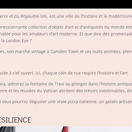
gleterre et du Royaume-Uni, est une ville où l’histoire et le modern
ressionnante collection d’objets d’art et d’antiquités du monde en
rnable pour les amateurs d’art moderne. Et que dire des promenad
 la London Eye ?
es, son marché vintage à Camden Town et ses nuits animées, plein
sée à ciel ouvert. Ici, chaque coin de rue respire l’histoire et l’art.
a, admirez la Fontaine de Trevi ou plongez dans l’histoire antique
erre et les musées du Vatican abritent des trésors inestimables, do
ù vous pourrez déguster une vraie pizza italienne, un gelato artisa
ÉSILIENCE