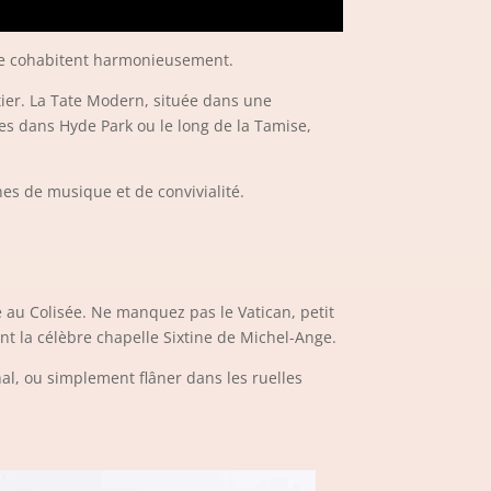
isme cohabitent harmonieusement.
tier. La Tate Modern, située dans une
es dans Hyde Park ou le long de la Tamise,
es de musique et de convivialité.
 au Colisée. Ne manquez pas le Vatican, petit
nt la célèbre chapelle Sixtine de Michel-Ange.
nal, ou simplement flâner dans les ruelles