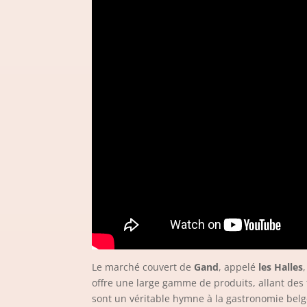
Le marché couvert de
Gand
, appelé
les Halles
offre une large gamme de produits, allant des 
sont un véritable hymne à la gastronomie belg