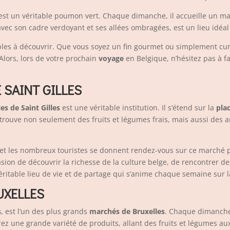
, est un véritable poumon vert. Chaque dimanche, il accueille un mar
, avec son cadre verdoyant et ses allées ombragées, est un lieu idé
les à découvrir. Que vous soyez un fin gourmet ou simplement curie
lors, lors de votre prochain
voyage
en Belgique, n’hésitez pas à f
SAINT GILLES
s de Saint Gilles
est une véritable institution. Il s’étend sur la
pla
retrouve non seulement des fruits et légumes frais, mais aussi des 
et les nombreux touristes se donnent rendez-vous sur ce marché pou
ccasion de découvrir la richesse de la culture belge, de rencontre
éritable lieu de vie et de partage qui s’anime chaque semaine sur l
UXELLES
s
, est l’un des plus grands
marchés de Bruxelles
. Chaque dimanche,
rez une grande variété de produits, allant des fruits et légumes au