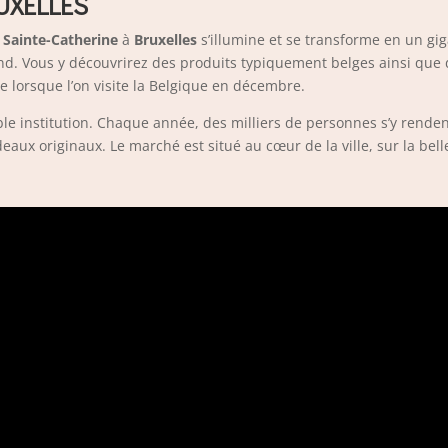
UXELLES
 Sainte-Catherine
à
Bruxelles
s’illumine et se transforme en un g
end. Vous y découvrirez des produits typiquement belges ainsi que d
 lorsque l’on visite la Belgique en décembre.
le institution. Chaque année, des milliers de personnes s’y rendent
aux originaux. Le marché est situé au cœur de la ville, sur la bell