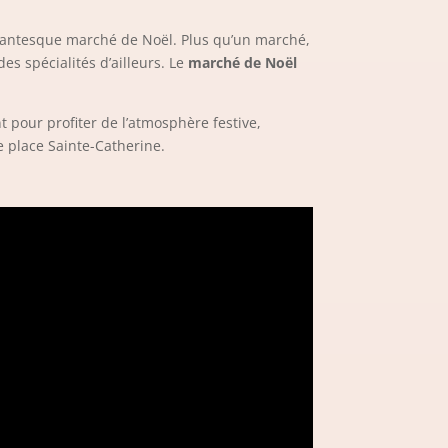
igantesque marché de Noël. Plus qu’un marché,
es spécialités d’ailleurs. Le
marché de Noël
 pour profiter de l’atmosphère festive,
e place Sainte-Catherine.