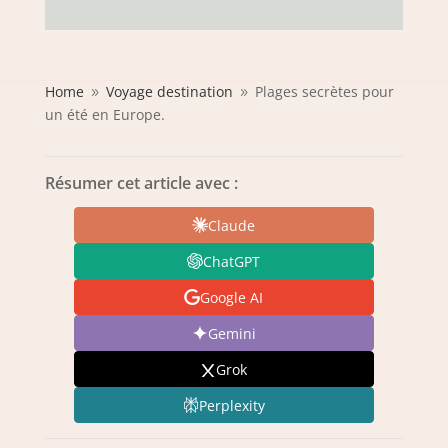
Home
Voyage destination
Plages secrètes pour
9
9
un été en Europe.
Résumer cet article avec :
Claude
ChatGPT
Google AI
Gemini
Grok
Perplexity