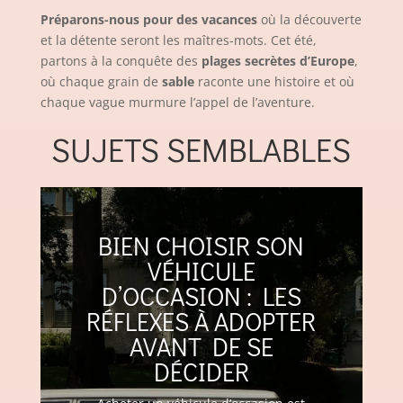
Préparons-nous pour des vacances
où la découverte
et la détente seront les maîtres-mots. Cet été,
partons à la conquête des
plages secrètes d’Europe
,
où chaque grain de
sable
raconte une histoire et où
chaque vague murmure l’appel de l’aventure.
SUJETS SEMBLABLES
BIEN CHOISIR SON
VÉHICULE
D’OCCASION : LES
RÉFLEXES À ADOPTER
AVANT DE SE
DÉCIDER