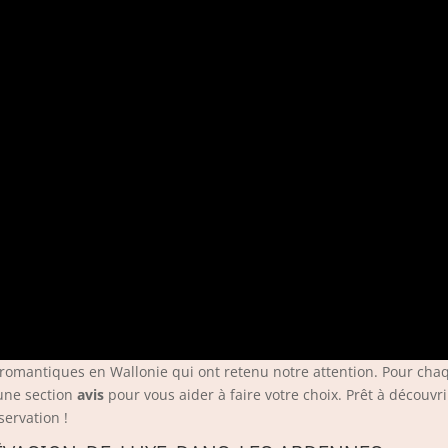
 romantiques en Wallonie qui ont retenu notre attention. Pour ch
une section
avis
pour vous aider à faire votre choix. Prêt à découvri
servation !