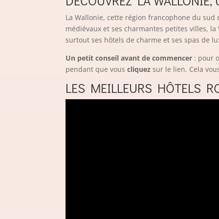
DÉCOUVREZ LA WALLONIE,
La Wallonie, cette région francophone du sud 
médiévaux et ses charmantes petites villes, la
surtout ses hôtels de charme et ses spas de lu
Un petit conseil avant de commencer
: pour o
pendant que vous
cliquez
sur le lien. Cela vo
LES MEILLEURS HÔTELS R