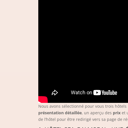
Nous avons sélectionné pour vous trois hôtels
présentation détaillée
, un aperçu des
prix
et 
de l’hôtel pour être redirigé vers sa page de ré