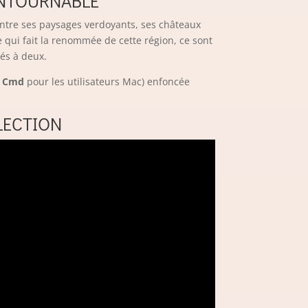
ONTOURNABLE
Entre ses paysages verdoyants, ses châteaux
 qui fait la renommée de cette région, ce sont
iés à deux.
u
Cmd
pour les utilisateurs Mac) enfoncée
LECTION