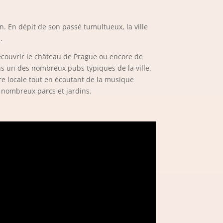
n. En dépit de son passé tumultueux, la ville
.
couvrir le château de Prague ou encore de
s un des nombreux pubs typiques de la ville.
e locale tout en écoutant de la musique
s nombreux parcs et jardins.