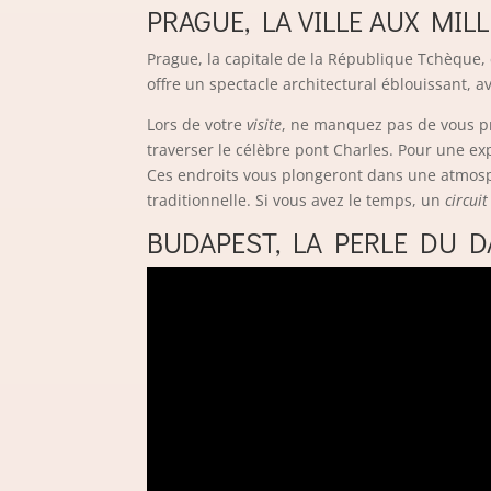
PRAGUE, LA VILLE AUX MILL
Prague, la capitale de la République Tchèque, e
offre un spectacle architectural éblouissant, 
Lors de votre
visite
, ne manquez pas de vous pr
traverser le célèbre pont Charles. Pour une
Ces endroits vous plongeront dans une atmosph
traditionnelle. Si vous avez le temps, un
circuit
BUDAPEST, LA PERLE DU 