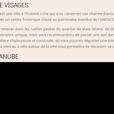
E VISAGES
st une ville à l’histoire riche qui a su conserver son charme d’anta
avec un centre historique classé au patrimoine mondial de l’UNESCO
omener dans les ruelles pavées du quartier de Mala Strana, de dé
 expérience unique, nous vous recommandons de passer une
nuit
dan
ère chaleureuse et conviviale, où vous pourrez déguster une bièr
à pied ou à vélo autour de la ville vous permettra de découvrir se
DANUBE