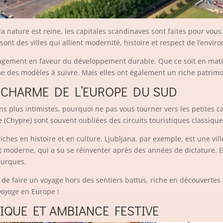
la nature est reine, les capitales scandinaves sont faites pour vous
ont des villes qui allient modernité, histoire et respect de l’envi
ngagement en faveur du développement durable. Que ce soit en mat
 des modèles à suivre. Mais elles ont également un riche patrimoi
E CHARME DE L’EUROPE DU SUD
ons plus intimistes, pourquoi ne pas vous tourner vers les petites 
ie (Chypre) sont souvent oubliées des circuits touristiques classique
ches en histoire et en culture. Ljubljana, par exemple, est une vill
t moderne, qui a su se réinventer après des années de dictature. Enf
turques.
s de faire un voyage hors des sentiers battus, riche en découverte
voyage
en Europe !
IQUE ET AMBIANCE FESTIVE