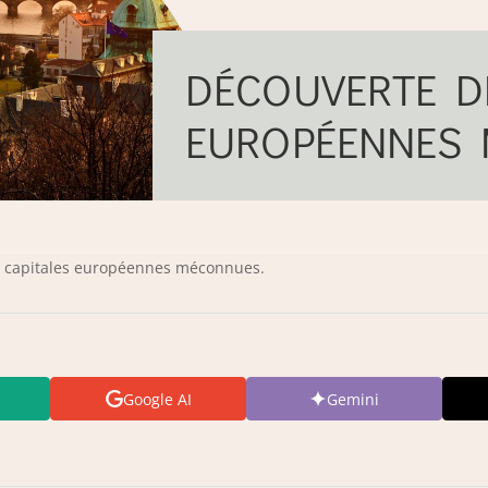
DÉCOUVERTE DE
EUROPÉENNES 
 capitales européennes méconnues.
Google AI
Gemini