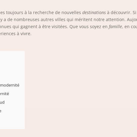
s toujours à la recherche de nouvelles
destinations
à découvrir. S
 a de nombreuses autres villes qui méritent notre attention. Aujo
nues qui gagnent à être visitées. Que vous soyez en
famille
, en co
riences à vivre.
e modernité
rnité
Sud
e