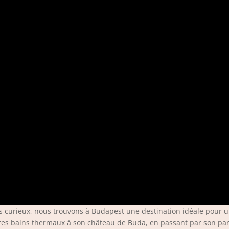
les curieux, nous trouvons à Budapest une destination idéale pour 
lèbres bains thermaux à son château de Buda, en passant par son p