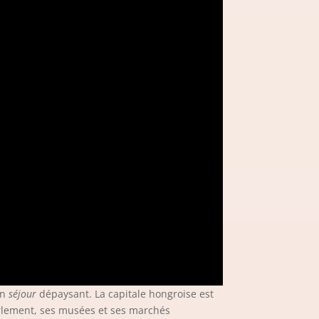
un
séjour
dépaysant. La capitale hongroise est
arlement, ses musées et ses marchés