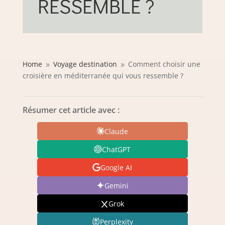
RESSEMBLE ?
Home
Voyage destination
Comment choisir une
9
9
croisière en méditerranée qui vous ressemble ?
Résumer cet article avec :
Claude
ChatGPT
Google AI
Gemini
Grok
Perplexity