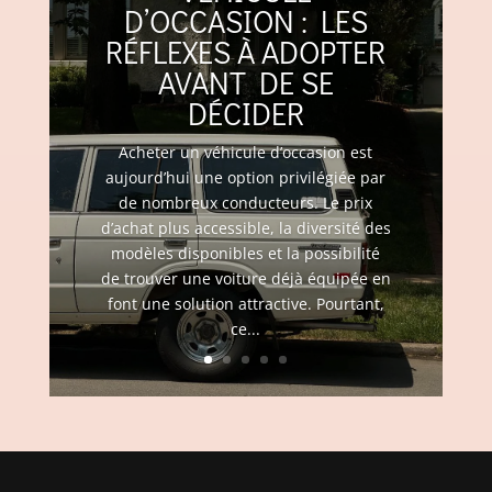
D’OCCASION : LES
RÉFLEXES À ADOPTER
AVANT DE SE
DÉCIDER
Acheter un véhicule d’occasion est
aujourd’hui une option privilégiée par
de nombreux conducteurs. Le prix
d’achat plus accessible, la diversité des
modèles disponibles et la possibilité
de trouver une voiture déjà équipée en
font une solution attractive. Pourtant,
ce...