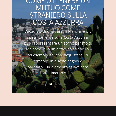
COME OTTENERE UN
MUTUO COME
STRANIERO SULLA
COSTA AZZURRA
L'acquisto di una casa in Francia, e più
specificamente sulla Costa Azzurra,
può rappresentare un sogno per molti.
Ma come può un cittadino straniero,
ad esempio italiano, acquistare un
immobile in questo angolo di
paradiso? Un elemento chiave sarà
l'ottenimento di un...