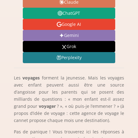
Claude
ChatGPT
Google AI
Gemini
Grok
Perplexity
Les
voyages
forment la jeunesse. Mais les voyages
avec enfant peuvent aussi être une source
d’angoisse pour les parents qui se posent des
milliards de questions : « mon enfant est-il assez
grand pour
voyager
? », « où puis-je l’emmener ? » (à
propos d’idée de voyage : cette agence de voyage le
cannet propose chaque mois une destination).
Pas de panique ! Vous trouverez ici les réponses à