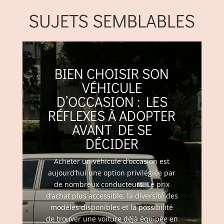
SUJETS SEMBLABLES
BIEN CHOISIR SON
VÉHICULE
D’OCCASION : LES
RÉFLEXES À ADOPTER
AVANT DE SE
DÉCIDER
Acheter un véhicule d’occasion est
aujourd’hui une option privilégiée par
de nombreux conducteurs. Le prix
d’achat plus accessible, la diversité des
modèles disponibles et la possibilité
de trouver une voiture déjà équipée en