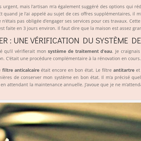
us urgent, mais l’artisan m’a également suggéré des options qui 
Et quand je l’ai appelé au sujet de ces offres supplémentaires, il 
n’étais pas obligée d’engager ses services pour ces travaux. Cette
st faite en 3 jours environ. Il faut dire que la maison est assez gra
ER : UNE VÉRIFICATION DU SYSTÈME D
é qu’il vérifierait mon
système de traitement d’eau
. Je craigna
on. C’était une procédure complémentaire à la rénovation en cours
le
filtre anticalcaire
était encore en bon état. Le filtre
antitartre
et 
anières de conserver mon système en bon état. Il m’a précisé quel
 en attendant la maintenance annuelle. J’avoue que je ne m’atten