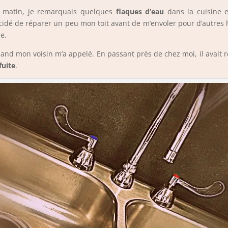
e matin, je remarquais quelques
flaques d’eau
dans la cuisine 
cidé de réparer un peu mon toit avant de m’envoler pour d’autres ho
e.
uand mon voisin m’a appelé. En passant près de chez moi, il avait 
fuite
.