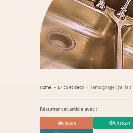
Home
Brico et deco
Témoignage : j’ai fai
9
9
Résumer cet article avec :
Claude
ChatGPT