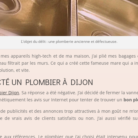
L’objet du délit : une plomberie ancienne et défectueuse.
 mes appareils high-tech et de ma maison, j’ai plié mes bagages e
’eau filtrait par les murs. Ce qui a créé cette fameuse mare qui a i
ution, et vite.
ACTÉ UN PLOMBIER À DIJON
ier Dijon
. Sa réponse a été négative. J’ai décidé de fermer la vanne
énétiquement les avis sur Internet pour tenter de trouver un
bon p
de publicités et des annonces trop attractives à mon goût ne m’ont p
e de vrais avis de clients satisfaits ou non. J’ai aussi vérifié 
ée aux références. Le plombier que j’ai choisi était intervenu po