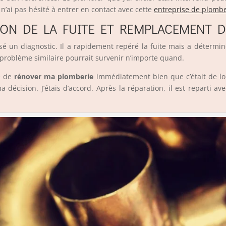
 n’ai pas hésité à entrer en contact avec cette
entreprise de plombe
TION DE LA FUITE ET REMPLACEMENT D
sé un diagnostic. Il a rapidement repéré la fuite mais a déterminé
n problème similaire pourrait survenir n’importe quand.
ée de
rénover ma plomberie
immédiatement bien que c’était de loin 
 décision. J’étais d’accord. Après la réparation, il est reparti 