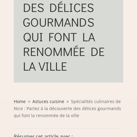
DES DÉLICES
GOURMANDS
QUI FONT LA
RENOMMÉE DE
LA VILLE
Home
Astuces cuisine
Spécialités culinaires de
9
9
Nice : Partez à la découverte des délices gourmands
qui font la renommée de la ville
Résumer cet article avec :