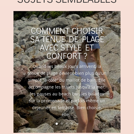
COMMENT CHOISIR
SA TENUE DE PLAGE
AVEC STYLE ET
CONFORT ?
Quand les beaux jours arrivent, la
tenue de plage devient bien plus qu’un
simple “à-côté” du maillot de bain. Elle
accompagne les trajets jusqu’à la mer,
les pauses au beach bar, les balades
sur la promenade et parfois même un
déjeuner en terrasse. Bien choisie,
elle...