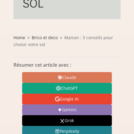
SOL
Home
Brico et deco
Maison : 3 conseils pour
9
9
choisir votre sol
Résumer cet article avec :
Claude
ChatGPT
Google AI
Gemini
Grok
Perplexity