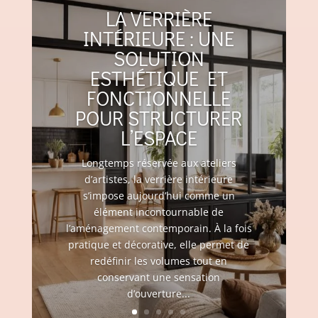
LA VERRIÈRE
INTÉRIEURE : UNE
SOLUTION
ESTHÉTIQUE ET
FONCTIONNELLE
POUR STRUCTURER
L’ESPACE
Longtemps réservée aux ateliers
d’artistes, la verrière intérieure
s’impose aujourd’hui comme un
élément incontournable de
l’aménagement contemporain. À la fois
pratique et décorative, elle permet de
redéfinir les volumes tout en
conservant une sensation
d’ouverture...