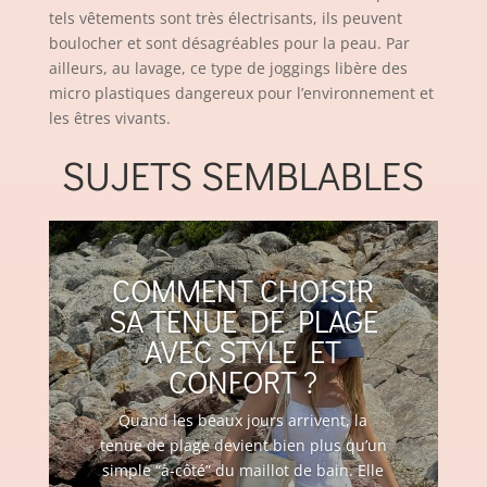
tels vêtements sont très électrisants, ils peuvent
boulocher et sont désagréables pour la peau. Par
ailleurs, au lavage, ce type de joggings libère des
micro plastiques dangereux pour l’environnement et
les êtres vivants.
SUJETS SEMBLABLES
COMMENT CHOISIR
SA TENUE DE PLAGE
AVEC STYLE ET
CONFORT ?
Quand les beaux jours arrivent, la
tenue de plage devient bien plus qu’un
simple “à-côté” du maillot de bain. Elle