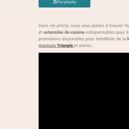
Perplexity
Dans cet article, nous vous aidons à trouver l
et
ustensiles de cuisine
indispensables pour 
promotions disponibles pour bénéficier de la
l
marques
Triangle
et autres.