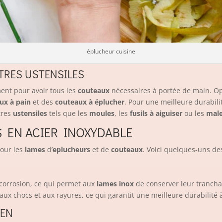
éplucheur cuisine
TRES USTENSILES
ent pour avoir tous les
couteaux
nécessaires à portée de main. Op
ux à pain
et des
couteaux à éplucher
. Pour une meilleure durabil
tres
ustensiles
tels que les
moules
, les
fusils à aiguiser
ou les
male
 EN ACIER INOXYDABLE
pour les
lames
d’
eplucheurs
et de
couteaux
. Voici quelques-uns de
 corrosion, ce qui permet aux
lames inox
de conserver leur trancha
e aux chocs et aux rayures, ce qui garantit une meilleure durabilité
IEN