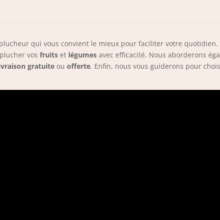
’éplucheur qui vous convient le mieux pour faciliter votre quotidie
éplucher vos
fruits
et
légumes
avec efficacité. Nous aborderons ég
ivraison gratuite
ou
offerte
. Enfin, nous vous guiderons pour chois