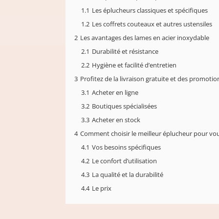
1.1
Les éplucheurs classiques et spécifiques
1.2
Les coffrets couteaux et autres ustensiles
2
Les avantages des lames en acier inoxydable
2.1
Durabilité et résistance
2.2
Hygiène et facilité d’entretien
3
Profitez de la livraison gratuite et des promotio
3.1
Acheter en ligne
3.2
Boutiques spécialisées
3.3
Acheter en stock
4
Comment choisir le meilleur éplucheur pour vou
4.1
Vos besoins spécifiques
4.2
Le confort d’utilisation
4.3
La qualité et la durabilité
4.4
Le prix