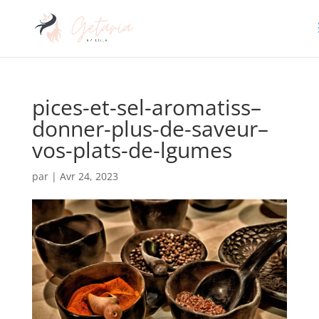
pices-et-sel-aromatiss–
donner-plus-de-saveur–
vos-plats-de-lgumes
par
|
Avr 24, 2023