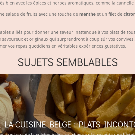
rès bien avec les épices et herbes aromatiques, comme la cannelle 
 une salade de fruits avec une touche de
menthe
et un filet de
citro
ables alliés pour donner une saveur inattendue à vos plats de tous
s savoureux et originaux qui surprendront à coup sûr vos convives. 
rmer vos repas quotidiens en véritables expériences gustatives.
SUJETS SEMBLABLES
 LA CUISINE BELGE : PLATS INCON
eux univers de la cuisine belge, où chaque plat raconte une hist