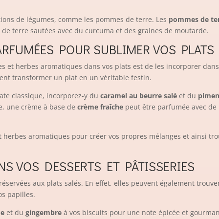
tions de légumes, comme les pommes de terre. Les
pommes de te
s de terre sautées avec du curcuma et des graines de moutarde.
ARFUMÉES POUR SUBLIMER VOS PLATS
ces et herbes aromatiques dans vos plats est de les incorporer dan
ent transformer un plat en un véritable festin.
ate classique, incorporez-y du
caramel au beurre salé
et du
pimen
me, une crème à base de
crème fraîche
peut être parfumée avec de
t herbes aromatiques pour créer vos propres mélanges et ainsi trouv
NS VOS DESSERTS ET PÂTISSERIES
éservées aux plats salés. En effet, elles peuvent également trouve
os papilles.
me
et du
gingembre
à vos biscuits pour une note épicée et gourmande