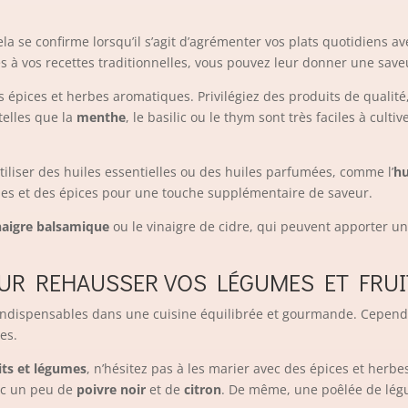
 cela se confirme lorsqu’il s’agit d’agrémenter vos plats quotidiens
 à vos recettes traditionnelles, vous pouvez leur donner une saveu
os épices et herbes aromatiques. Privilégiez des produits de qualité, 
telles que la
menthe
, le basilic ou le thym sont très faciles à cult
iliser des huiles essentielles ou des huiles parfumées, comme l’
hu
bes et des épices pour une touche supplémentaire de saveur.
naigre balsamique
ou le vinaigre de cidre, qui peuvent apporter un
OUR REHAUSSER VOS LÉGUMES ET FRUI
indispensables dans une cuisine équilibrée et gourmande. Cependant, 
les.
its et légumes
, n’hésitez pas à les marier avec des épices et her
vec un peu de
poivre noir
et de
citron
. De même, une poêlée de lég