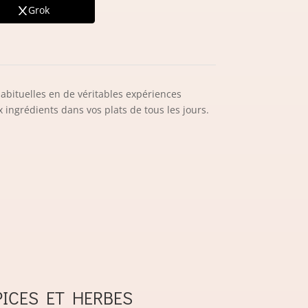
Grok
abituelles en de véritables expériences
 ingrédients dans vos plats de tous les jours.
PICES ET HERBES