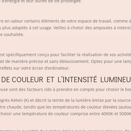
’énergie et leur durée de vie prolongée.
ttre en valeur certains éléments de votre espace de travail, comme
s plus adaptés à cet usage. Veillez à choisir des ampoules à intens
ce souhaitée.
est spécifiquement conçu pour faciliter la réalisation de vos activi
vail de manière précise et sans éblouissement. Optez pour une lamp
reflets sur votre écran d’ordinateur.
DE COULEUR ET L’INTENSITÉ LUMINE
euse sont des facteurs clés à prendre en compte pour choisir le bo
grés Kelvin (K) et décrit la teinte de la lumière émise par la sour
re chaude, tandis que les températures de couleur élevées (autou
 choisir une température de couleur comprise entre 4000K et 5000K