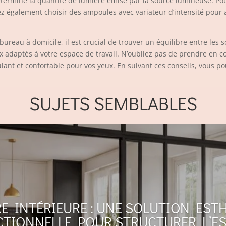
ermine la quantité de lumière émise par la source lumineuse. Pour
z également choisir des ampoules avec variateur d’intensité pour a
bureau à domicile, il est crucial de trouver un équilibre entre les so
x adaptés à votre espace de travail. N’oubliez pas de prendre en c
t et confortable pour vos yeux. En suivant ces conseils, vous pou
SUJETS SEMBLABLES
RE INTÉRIEURE : UNE SOLUTION EST
TIONNELLE POUR STRUCTURER L’E