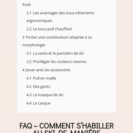
froid
2.1
Les avantages des sous-vêtements
ergonomiques
2.2
Le sous-pull chauffant
3
Porter une combinaison adaptée à sa
morphologie
3.1
La veste et le pantalon de ski
3.2
Privilégier les couleurs neutres
4
Jouer avec les accessoires
4.1
Pull en maille
4.2
Des gants
4.3
Le masque de ski
4.4
Le casque
FAQ – COMMENT S’HABILLER
AU SKI DE MANIÈRE