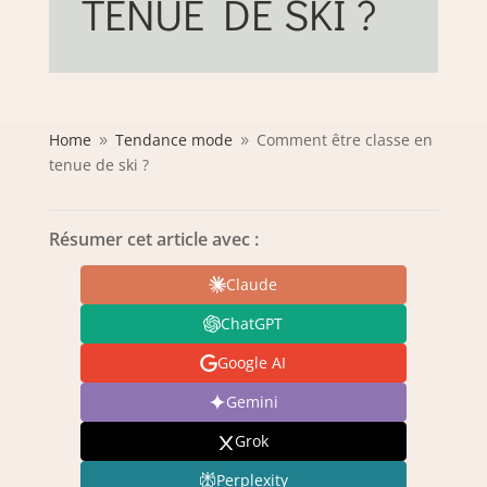
TENUE DE SKI ?
Home
Tendance mode
Comment être classe en
9
9
tenue de ski ?
Résumer cet article avec :
Claude
ChatGPT
Google AI
Gemini
Grok
Perplexity