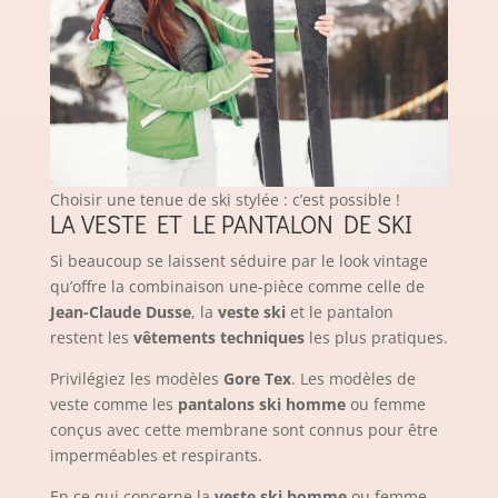
Choisir une tenue de ski stylée : c’est possible !
LA
VESTE
ET LE
PANTALON
DE SKI
Si beaucoup se laissent séduire par le look vintage
qu’offre la combinaison une-pièce comme celle de
Jean-Claude Dusse
, la
veste ski
et le pantalon
restent les
vêtements techniques
les plus pratiques.
Privilégiez les modèles
Gore Tex
. Les modèles de
veste comme les
pantalons ski homme
ou femme
conçus avec cette membrane sont connus pour être
imperméables et respirants.
En ce qui concerne la
veste ski homme
ou femme,