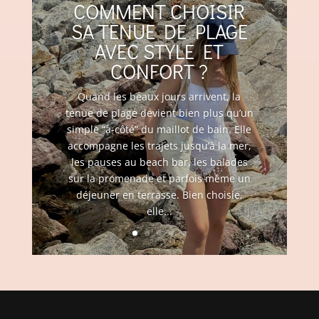
COMMENT CHOISIR
SA TENUE DE PLAGE
AVEC STYLE ET
CONFORT ?
Quand les beaux jours arrivent, la
tenue de plage devient bien plus qu’un
simple “à-côté” du maillot de bain. Elle
accompagne les trajets jusqu’à la mer,
les pauses au beach bar, les balades
sur la promenade et parfois même un
déjeuner en terrasse. Bien choisie,
elle...