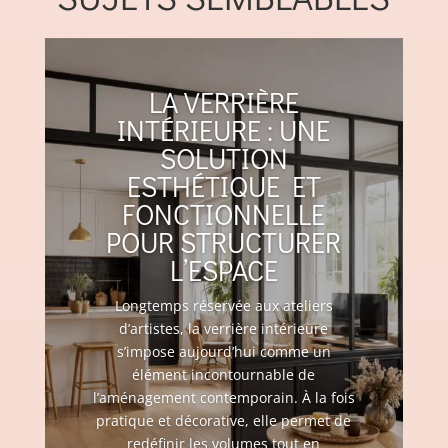
LA VERRIÈRE
INTÉRIEURE : UNE
SOLUTION
ESTHÉTIQUE ET
FONCTIONNELLE
POUR STRUCTURER
L’ESPACE
Longtemps réservée aux ateliers
d’artistes, la verrière intérieure
s’impose aujourd’hui comme un
élément incontournable de
l’aménagement contemporain. À la fois
pratique et décorative, elle permet de
redéfinir les volumes tout en