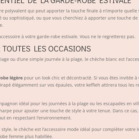
SENTIEL DE LA GARDE-ROBE ESTIVALE
re polyvalent qui peut apporter la touche finale à n’importe quelle
é ou sophistiqué, ou que vous cherchiez à apporter une touche de 
e.
accessoire à votre garde-robe estivale. Vous ne le regretterez pas.
UR TOUTES LES OCCASIONS
riage ou d’une simple journée à la plage, le chèche blanc est l’acce
robe légère
pour un look chic et décontracté. Si vous êtes invitée
rapé élégamment sur vos épaules, votre keffieh attirera tous les re
pagnon idéal pour les journées à la plage ou les escapades en vill
harpe pour ajouter une touche de style à votre tenue. Dans ce cas
out en respectant l’environnement.
 style, le chèche est l’accessoire mode idéal pour compléter votre l
robe femme plus habillée.