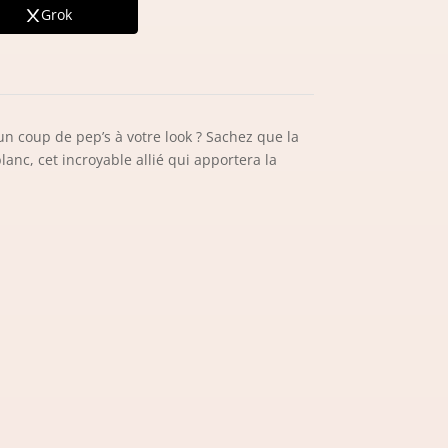
Grok
n coup de pep’s à votre look ? Sachez que la
lanc, cet incroyable allié qui apportera la