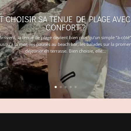
CHOISIR SA TENUE DE PLAGE AVEC
CONFORT ?
rrivent, la tenue de plage devient bien plus qu’un simple “à-côté” 
jusqu’à la mer, les pauses au beach bar, les balades sur la prom
déjeuner en terrasse. Bien choisie, elle...