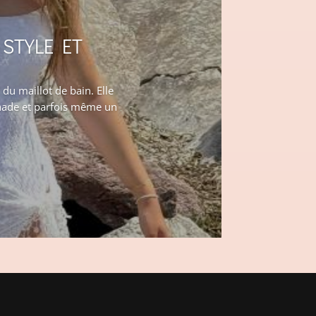
 STYLE ET
du maillot de bain. Elle
enade et parfois même un