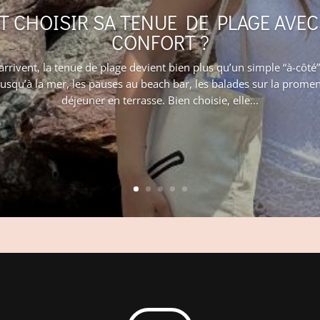
CHOISIR SA TENUE DE PLAGE AVEC
CONFORT ?
rrivent, la tenue de plage devient bien plus qu’un simple “à-côté” 
jusqu’à la mer, les pauses au beach bar, les balades sur la prom
déjeuner en terrasse. Bien choisie, elle...