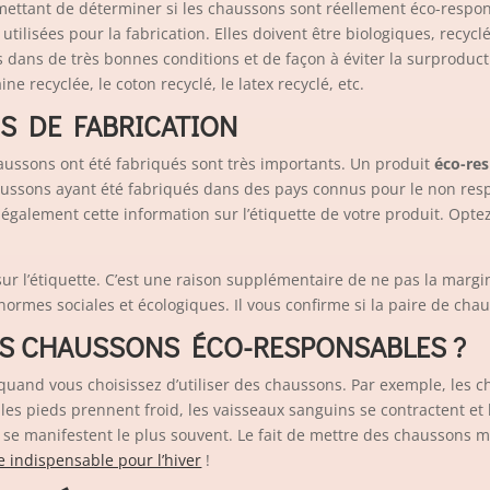
mettant de déterminer si les chaussons sont réellement éco-respons
es utilisées pour la fabrication. Elles doivent être biologiques,
recycl
 dans de très bonnes conditions et de façon à éviter la surproduc
e recyclée, le coton recyclé, le latex recyclé, etc.
NS DE FABRICATION
chaussons ont été fabriqués sont très importants. Un produit
éco-re
chaussons ayant été fabriqués dans des pays connus pour le non respec
également cette information sur l’étiquette de votre produit. Op
hé sur l’étiquette. C’est une raison supplémentaire de ne pas la margi
normes sociales et écologiques. Il vous confirme si la paire de ch
ES CHAUSSONS ÉCO-RESPONSABLES ?
uand vous choisissez d’utiliser des chaussons. Par exemple, les 
les pieds prennent froid, les vaisseaux sanguins se contractent et 
e se manifestent le plus souvent. Le fait de mettre des chaussons 
 indispensable pour l’hiver
!