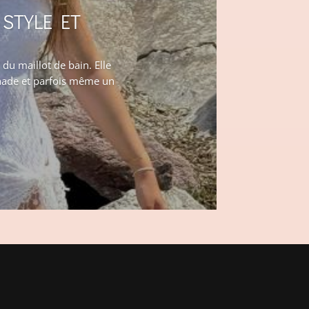
 STYLE ET
du maillot de bain. Elle
enade et parfois même un