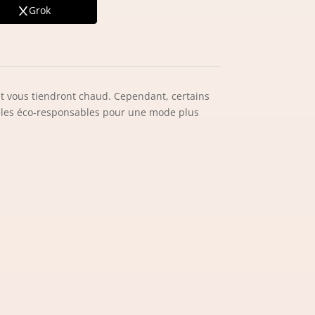
Grok
s et vous tiendront chaud. Cependant, certains
dèles éco-responsables pour une mode plus