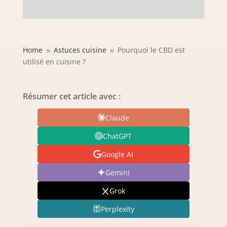
Home
Astuces cuisine
Pourquoi le CBD est
9
9
utilisé en cuisine ?
Résumer cet article avec :
Claude
ChatGPT
Google AI
Gemini
Grok
Perplexity