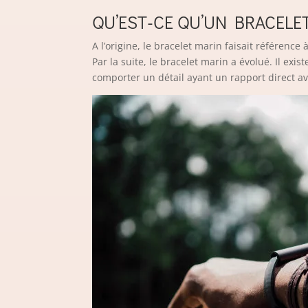
QU’EST-CE QU’UN BRACEL
A l’origine, le bracelet marin faisait référenc
Par la suite, le bracelet marin a évolué. Il exi
comporter un détail ayant un rapport direct 