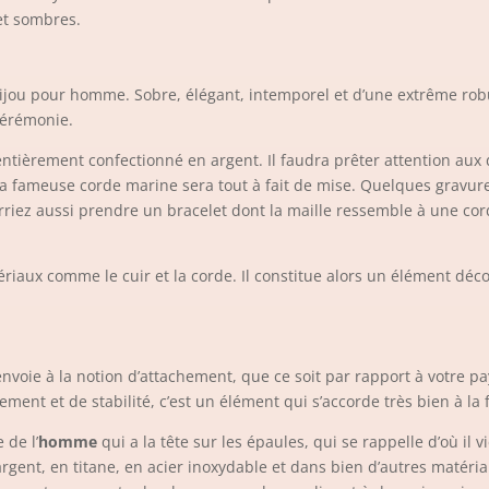
 et sombres.
 bijou pour homme. Sobre, élégant, intemporel et d’une extrême rob
cérémonie.
ntièrement confectionné en argent. Il faudra prêter attention aux d
 la fameuse corde marine sera tout à fait de mise. Quelques gravu
rriez aussi prendre un bracelet dont la maille ressemble à une co
ériaux comme le cuir et la corde. Il constitue alors un élément déc
envoie à la notion d’attachement, que ce soit par rapport à votre pa
nt et de stabilité, c’est un élément qui s’accorde très bien à la 
 de l’
homme
qui a la tête sur les épaules, qui se rappelle d’où il 
argent, en titane, en acier inoxydable et dans bien d’autres matér