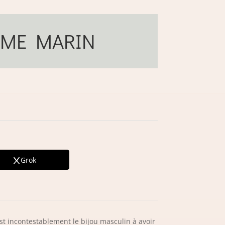
MME MARIN
Grok
t incontestablement le bijou masculin à avoir