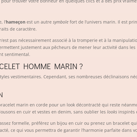
t pour trouver votre bonheur en quelques clics et à des prix vraim
 l’
hameçon
est un autre
symbole
fort de l’univers marin. Il est 
raits de caractère.
est pas nécessairement associé à la tromperie et à la manipulatio
permettent justement aux pêcheurs de mener leur activité dans les 
nt sentimental.
CELET HOMME MARIN ?
 styles vestimentaires. Cependant, ses nombreuses déclinaisons néce
N
acelet marin en corde pour un look décontracté qui reste néanmoins
lousons en cuir et vestes en denim, sans oublier les
looks
inspirés d
assez formelle, préférez un bijou en cuir ou prenez un bracelet qui
racté, ce qui vous permettra de garantir l’harmonie parfaite dans v