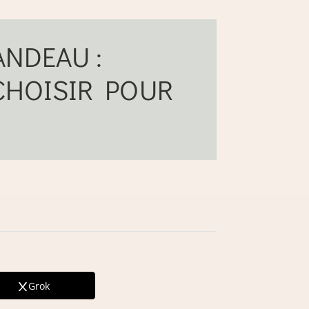
NDEAU :
 CHOISIR POUR
Grok